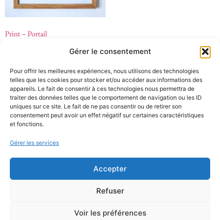
Print – Portail
25.00
€
Gérer le consentement
Ajouter au panier
Pour offrir les meilleures expériences, nous utilisons des technologies
telles que les cookies pour stocker et/ou accéder aux informations des
appareils. Le fait de consentir à ces technologies nous permettra de
traiter des données telles que le comportement de navigation ou les ID
uniques sur ce site. Le fait de ne pas consentir ou de retirer son
consentement peut avoir un effet négatif sur certaines caractéristiques
Mentions Légales
et fonctions.
Gérer les services
Politique de confidentialité
Politique de cookies
Accepter
Conditions Générales de Vente (CGV)
Refuser
Copyright© 2025 Favarettocelia. , Tous droits
Voir les préférences