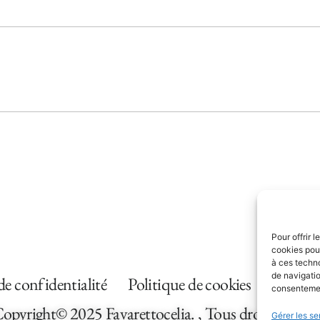
Pour offrir 
cookies pour
à ces techn
de navigatio
de confidentialité
Politique de cookies
Condit
consentement
opyright© 2025 Favarettocelia. , Tous droits réservé
Gérer les se