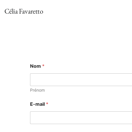
Célia Favaretto
m
Nom
*
e
s
s
a
g
Prénom
e
*
E-mail
*
m
e
s
s
a