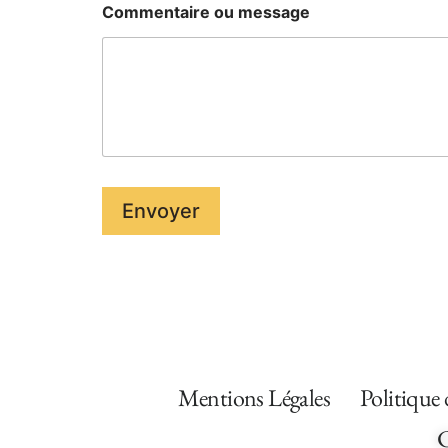
g
Commentaire ou message
e
Envoyer
Mentions Légales
Politique 
C